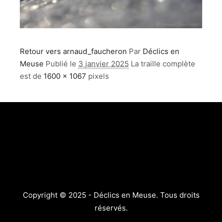
Retour vers arnaud_faucheron
Par
Déclics en
Meuse
Publié le
3 janvier 2025
La traille complète
est de
1600 × 1067
pixels
Copyright © 2025 - Déclics en Meuse. Tous droits
réservés.