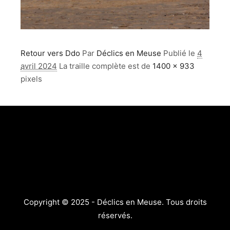
Retour vers Ddo
Par
Déclics en Meuse
Publié le
4
avril 2024
La traille complète est de
1400 × 933
pixels
Copyright © 2025 - Déclics en Meuse. Tous droits
réservés.