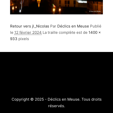
Retour vers jl_Nicolas
Par
Déclics en Meuse
Publié
le
12 février 2024
La traille complète est de
1400 ×
933
pixels
Copyright © 2025 - Déclics en Meuse. Tous droits
réservés.