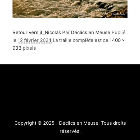
Retour vers jl_Nicolas
Par
Déclics en Meuse
Publié
le
12 février 2024
La traille complète est de
1400 ×
933
pixels
Copyright © 2025 - Déclics en Meuse. Tous droits
réservés.