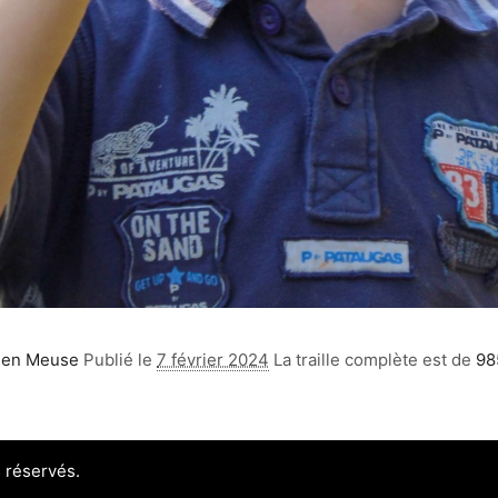
s en Meuse
Publié le
7 février 2024
La traille complète est de
98
 réservés.