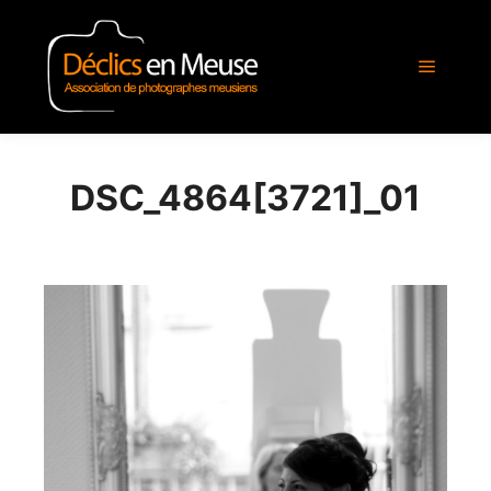
Menu pr
DSC_4864[3721]_01